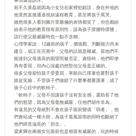
事情厲聲訓斥。
前不久黃磊就因為小女兒在家裡犯錯誤，身在外地的
他竟然直接通過視頻遠程教育，甚至將孩子罵哭。
雖然很多人看到圖片里爺倆的表情都笑了，但也都紛
紛表示他的教育很有原則性，該為孩子撐腰時撐腰，
該行使父親威嚴時也一點不含糊。
心理學家說：12歲前的孩子，價值觀、判斷能力尚未
建立，或正在完善中，父母的話就是權威。當他們不
能達到父母過高的期望而被否定、責怪時，他們即便
再有委屈，但內心深處仍然堅信父母是正確的。
很多父母卻怕孩子受委屈，寧願自己撐著也要對孩子
嬉皮笑臉，不管孩子們做錯了什麼事都要護著，成了
孩子心目中的軟柿子。
「軟柿子」父母不但讓孩子沒有安全感，還助長了他
們的慾望，因為父母毫無威嚴，任他們胡作非為。
有遠見的父母絕對不會在孩子面前變成「弱者」，他
們會站成一棵大樹，為孩子遮風當雨的同時也斷絕了
他們肆意滋長的「邪念」。
梁家輝在兩個女兒面前也是相當有威嚴的，玩的時候