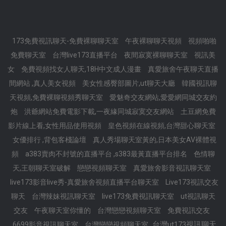
173免費視訊聊天-免費裸聊聊天室
午夜裸聊聊天視頻
視頻啪啪
免費聊天室
台灣live173直播平台
夜間寂寞裸聊聊天室
視訊美
女
免費視頻找女人聊天,18H中文成人漫畫
真愛旅舍午夜聊天直播
間網站 ,真人美女視頻
美女性感臀部圖片,ut聊天大廳
韓國視訊聊
天視頻,免費裸聊視頻秀聊天室
愛魅奇交友網站,愛愛網同城交友約
炮
洪爺網站免費電影下載,一夜緣同城寂寞交友網站
土豆網免費
影片線上看,女性用品使用視頻
皇色視頻在線視頻,台灣甜心聊天室
女優排行 ,背包客棧論壇
真人秀場聊天室黃的,日本美女AV裸體視
頻
a383賣肉不封號的直播平台 ,s383最黃直播平台排名
色情聊
天,王朝聊天室破解
戀戀視頻聊天室
真愛旅舍影音視訊聊天室
live173影音live秀-真愛旅舍視頻直播平台聊天室
Live173視訊交友
聊天
台灣辣妹視訊聊天室
live173免費視訊聊天室
ut視訊聊天
交友
午夜聊天室你懂的
台灣戀戀視頻聊天室
免費視訊交友
台灣ut173視訊聊天
6699影音視訊聊天室
台灣戀戀視頻聊天室