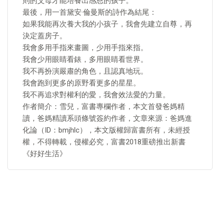
則的父母才能培養出感恩的孩子。
最後，用一首黛安·倫曼斯的詩作為結尾：
如果我能再次養大我的小孩子，我會先建立自尊，再
決定蓋房子。
我會多用手指來畫圖，少用手指來指。
我會少用眼睛看錶，多用眼睛看世界。
我不再扮演嚴肅的角色，且認真地玩。
我會跑到更多的原野看更多的星星。
我不再追求對權利的愛，我會效法愛的力量。
作者簡介：雪兒，富書專欄作者，本文首發爸媽精
讀，爸媽精讀系頭條號簽約作者，文章來源：爸媽進
化論（ID：bmjhlc），本文版權歸富書所有，未經授
權，不得轉載，侵權必究，富書2018重磅推出新書
《好好生活》