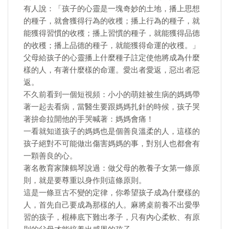
有人說：「孩子的心靈是一塊奇妙的土地，播上思想
的種子，就會獲得行為的收穫；播上行為的種子，就
能獲得習慣的收穫；播上習慣的種子，就能獲得品德
的收穫；播上品德的種子，就能獲得命運的收穫。」
父母給孩子的心靈播上什麼種子註定使他將成為什麼
樣的人，有著什麼樣的命運。愛出者愛返，惡出者惡
返。
不久前看到一個短視頻：小小的萌娃被生病的媽媽帶
著一起去看病，當醫生要跟媽媽扎針的時候，孩子哭
著拚命拉開他的手哭喊著：媽媽會痛！
一看就知道孩子的媽媽也是個善良溫柔的人，這樣的
孩子絕對不可能做出傷害媽媽的事，對別人也都會有
一顆善良的心。
著名教育家陳鶴琴說過：做父母的教養子女第一條原
則，就是要尊重以身作則這條原則。
這是一條亘古不變的定律，你希望孩子成為什麼樣的
人，首先自己要成為那樣的人。麻將桌前養不出愛學
習的孩子，棍棒底下難出孝子，只有內心柔軟、有原