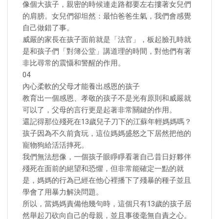
像個大孩子，親密的時候連走路都要左右摟著女兒們
的肩膀。女兒們卻坦然：最怕爸爸生氣，我們會感覺
自己做錯了事。
威嚴的家長在孩子面前就是「法官」，板起臉孔時就
是和孩子們「對簿公堂」講道理的時間，對他們有著
非比尋常的震懾和警醒的作用。
04
內心柔軟的父母才能養出感恩的孩子
教育出一個感恩、孝敬的孩子不是光有原則和威嚴就
可以了，父母的言行更是起著非常關鍵的作用。
還記得那位殘死在13歲兒子刀下的江蘇年輕媽媽嗎？
孩子因為不久前貪玩，這位媽媽盛怒之下居然把他的
寵物狗給活活摔死。
我們無法想像，一個孩子眼睜睜看著自己昔日好夥伴
殘死在面前的絕望和恐懼，但非常能確定一點的就
是，媽媽的行為已經在他心裡播下了殘暴的種子並且
學會了用暴力解決問題。
所以，當媽媽責備他幾句時，這個只有13歲的孩子居
然舉起刀砍向自己的母親，並且事後毫無自責之心。