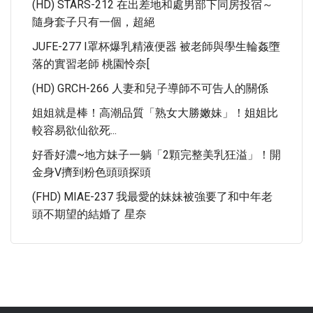
(HD) STARS-212 在出差地和處男部下同房投宿～
隨身套子只有一個，超絕
JUFE-277 I罩杯爆乳精液便器 被老師與學生輪姦墮
落的實習老師 桃園怜奈[
(HD) GRCH-266 人妻和兒子導師不可告人的關係
姐姐就是棒！高潮品質「熟女大勝嫩妹」！姐姐比
較容易欲仙欲死...
好香好濃~地方妹子一躺「2顆完整美乳狂溢」！開
金身V擠到粉色頭頭探頭
(FHD) MIAE-237 我最愛的妹妹被強要了和中年老
頭不期望的結婚了 星奈