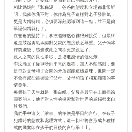
該的，你一定要真正意識到自己的錯誤才行。
相比媽媽的「和稀泥」，爸爸的態度和立場都非常鮮
明，我催你我不對，你作為兒子這樣對老子發脾氣，
更是大錯特錯，必須要深刻認識到這一點，並不是簡
單認個錯就行了。
在爸爸的堅持下，李汶瀚雖然心裡很難接受，但最終
還是鼓起勇氣承認對父親的態度缺乏尊重。父子倆冰
釋前嫌後，感覺彼此之間卻更加親近了。
親人之間的良性爭吵，是增進感情的催化劑。
李汶瀚父子從爭吵到平息的過程，讓人不禁感慨，要
是每對父母和子女間的矛盾都能這樣處理，世間一定
不會有那些當街毆打父母、父母和孩子相互殘殺的事
情發生。
每個孩子天生就是一張白紙，父母是最早在上面描繪
圖案的人，他們對人性的探索和對世界的感觸都來自
於我們。
我們手中這支「繪畫」的筆便是平日的言行、在孩子
犯錯時的態度和處理方式，這一切都將會形成各種樣
式的圖案印在孩子們日後的言行舉止上。