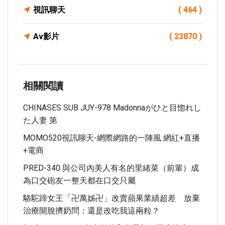
視訊聊天
( 464 )
Av影片
( 23870 )
相關閱讀
CHINASES SUB JUY-978 Madonnaがひと目惚れし
た人妻 第
MOMO520視訊聊天-網際網路的一陣風 網紅+直播
+電商
PRED-340 與公司內美人有名的里緒菜（前輩）成
為口交砲友一整天都在口交只屬
駱駝蹄女王「卍萬姊卍」改賣蘋果業績超差 放棄
治療開脫擠奶問：還是改吃我這兩粒？