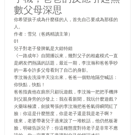
數父母深思
你希望孩子成為什麼樣的人，首先自己要成為那樣的
人。
作者：雪兒（爸媽精讀主筆）
01
兒子對老子發脾氣是大錯特錯
《一路成年》自開播以來，幾對父子的相處模式一直
是網友們熱議的話題，最近一期，李汶瀚和爸爸爭吵
的一幕令許多父母看到了自己的身影。
李汶瀚去洗澡半天沒出來，爸爸一個勁地隔空喊話：
你快點，快點！
爸爸指責他在廁所只顧玩遊戲，李汶瀚一把把手機摔
到父親身旁的沙發上：我在看新聞，我玩什麼遊戲？
火藥味極濃，劍拔弩張的李汶瀚把爸爸氣得瞬間紅了
臉：你這是什麼態度，你是老子還是我是老子啊？
後來，老婆帶著兒子過來說了一堆軟話，他仍然板著
臉，明確告訴兒子：你這種態度對待老子是非常不應