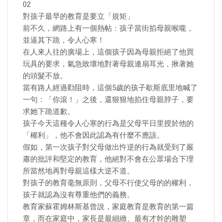
02
對孩子最早的教育是要立「規矩」
前不久，網路上有一個熱帖：孩子當街掐母親喉嚨，
並逼其下跪，令人心寒！
在人來人往的廣場上，這個孩子因為母親拒絕了他買
玩具的要求，氣急敗壞地對著母親連扇耳光，揪著她
的頭髮不放。
當有路人經過勸阻時，這個5歲的孩子歇斯底里地喊了
一句：「你滾！」之後，還狠狠地掐住母親脖子，要
求她下跪道歉。
孩子今天這種令人心寒的行為是父母平日里授於他的
「權利」，他不會因此認為有什麼不應該。
假如，第一次孩子對父母做出忤逆的行為就受到了嚴
肅的批評和堅定的教育，他絕對不會在公眾場合下理
所當然地再對母親這樣大逆不道。
對孩子的教育毫無原則，父母不行使父母的的權利，
孩子就認為沒有尊重他們的義務。
教育家蘇霍姆林斯基曾說，家庭教育是教育的第一篇
章，而在家庭中，家長是最細緻、最有才幹的雕塑