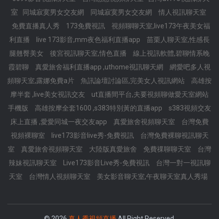
室
同城寂寞男女交友網
同城寂寞男女交友網
情人視訊聊天室
免費直播真人秀
173免費視訊
視頻聊聊天室,live173午夜美女福
利直播
live 173影音,mm夜色福利直播app
苗栗人聊天室,性感長
腿翹臀美女
後宮視訊聊天室,情色直播
線上視訊軟體,碧聊情系晚
霞碧聊
真愛旅舍福利直播app ,uthome視訊聊天網
網愛吧多人視
頻聊天室,露娜免費a片
魚訊論壇討論區,完美女人視訊網站
高雄按
摩半套 ,live美女視訊交友
ut直播間平台,夫要視頻聊做愛天室網站
手機版
高雄按摩全套1600 ,s383特別黃的直播app
s383視頻交友
床上直播 ,愛愛同城一夜交友app
真愛旅舍視頻聊天室
台灣免費
視頻裸聊室
live173影音live秀-免費視訊
台灣免費裸聊視訊聊天
室
真愛旅舍視頻聊天室
大陸版真愛旅舍
免費祼聊聊天室
台灣
辣妹視訊聊天室
Live173影音Live秀-免費視訊
台灣一對一視訊聊
天室
台灣情人視頻聊天室
美女影音聊天室,午夜聊天室真人秀場
© 2026
真人秀視頻直播
All Right Reserved.