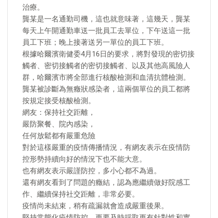
治療。
龔某是一名通勤司機，這也就意味著，這幾天，龔某
每天上午開通勤車送一批員工去單位，下午送這一批
員工下班；晚上接著送另一單位的員工下班。
根據哈爾濱衛健委4月16日的要求，將對發現的密切接
觸者、密切接觸者的密切接觸者、以及其他高風險人
群，哈爾濱市將全部進行核酸檢測和血清抗體檢測。
龔某被診斷為無癥狀感染者，這兩個單位的員工都將
按規定接受核酸檢測。
網友：保持社交距離，
嚴防聚餐、院內感染，
任何放鬆都有嚴重危險
對於這樣嚴重的疫情傳播情況，有網友表示在疫情防
控形勢持續向好的情況下也不能大意。
也有網友表示嚴謹防控，多小心都不為過。
還有網友看到了問題的癥結，認為應繼續做好院感工
作、繼續保持社交距離，非常必要。
疫情尚未結束，稍有疏漏就會造成嚴重後果。
堅持常態化疫情防控，更要及時採取更有針對性和實