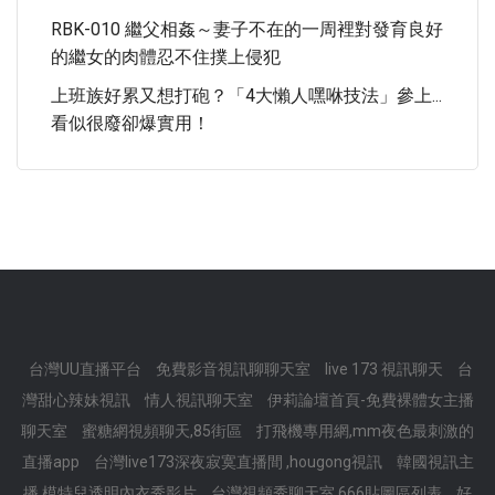
RBK-010 繼父相姦～妻子不在的一周裡對發育良好
的繼女的肉體忍不住撲上侵犯
上班族好累又想打砲？「4大懶人嘿咻技法」參上...
看似很廢卻爆實用！
台灣UU直播平台
免費影音視訊聊聊天室
live 173 視訊聊天
台
灣甜心辣妹視訊
情人視訊聊天室
伊莉論壇首頁-免費裸體女主播
聊天室
蜜糖網視頻聊天,85街區
打飛機專用網,mm夜色最刺激的
直播app
台灣live173深夜寂寞直播間 ,hougong視訊
韓國視訊主
播,模特兒透明內衣秀影片
台灣視頻秀聊天室,666貼圖區列表
好