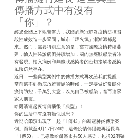
傳播方式中有沒有
「你」？
經過全國上下艱苦努力，我國的新冠肺炎疫情防控階
段性成效進一步鞏固，城市「煙火氣」漸漸濃郁起
來。然而，需要特別注意的是，當前國際疫情持續蔓
延，輸入性確診病例持續增加，國內無癥狀感染者時
有發現。輸入病例和無癥狀感染者的密切接觸者感染
風險仍然存在。
近日，一些典型案例中的傳播方式再次給我們提醒：
當前還不到徹底放鬆警惕的時候，一定要做好常態化
疫情防控，千萬別大意，以免自己被感染，進而連累
家人朋友……
哈爾濱這起疫情傳播很「典型」！
你的生活中有沒有類似隱患？
近期哈爾濱出現了一起「1傳43」的新冠肺炎傳染案
例。而截至4月17日24時，這條疫情傳播鏈再延長為
「1傳50」，已導致哈爾濱市共50人感染，包括32例確