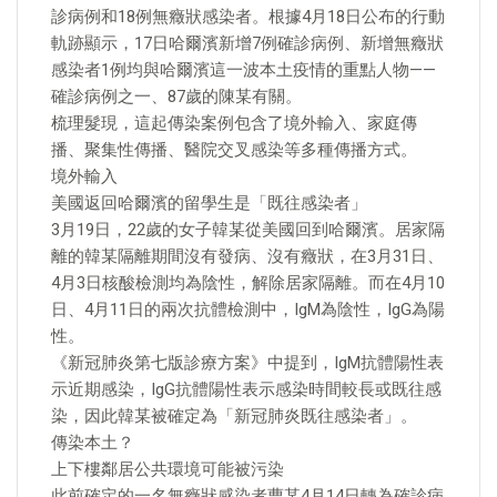
診病例和18例無癥狀感染者。根據4月18日公布的行動
軌跡顯示，17日哈爾濱新增7例確診病例、新增無癥狀
感染者1例均與哈爾濱這一波本土疫情的重點人物——
確診病例之一、87歲的陳某有關。
梳理髮現，這起傳染案例包含了境外輸入、家庭傳
播、聚集性傳播、醫院交叉感染等多種傳播方式。
境外輸入
美國返回哈爾濱的留學生是「既往感染者」
3月19日，22歲的女子韓某從美國回到哈爾濱。居家隔
離的韓某隔離期間沒有發病、沒有癥狀，在3月31日、
4月3日核酸檢測均為陰性，解除居家隔離。而在4月10
日、4月11日的兩次抗體檢測中，IgM為陰性，IgG為陽
性。
《新冠肺炎第七版診療方案》中提到，IgM抗體陽性表
示近期感染，IgG抗體陽性表示感染時間較長或既往感
染，因此韓某被確定為「新冠肺炎既往感染者」。
傳染本土？
上下樓鄰居公共環境可能被污染
此前確定的一名無癥狀感染者曹某4月14日轉為確診病