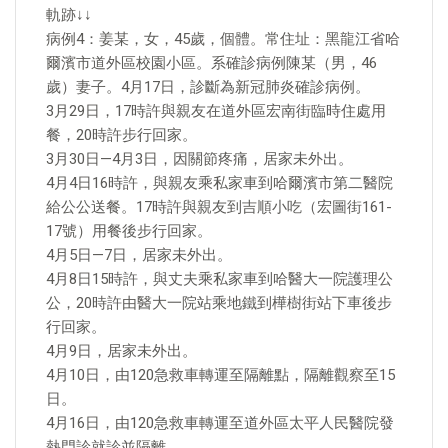
軌跡↓↓
病例4：姜某，女，45歲，個體。常住址：黑龍江省哈
爾濱市道外區校園小區。系確診病例陳某（男，46
歲）妻子。4月17日，診斷為新冠肺炎確診病例。
3月29日，17時許與親友在道外區宏南街臨時住處用
餐，20時許步行回家。
3月30日—4月3日，因關節疼痛，居家未外出。
4月4日16時許，與親友乘私家車到哈爾濱市第二醫院
給公公送餐。17時許與親友到吉順小吃（宏圖街161-
17號）用餐後步行回家。
4月5日—7日，居家未外出。
4月8日15時許，與丈夫乘私家車到哈醫大一院護理公
公，20時許由醫大一院站乘地鐵到樺樹街站下車後步
行回家。
4月9日，居家未外出。
4月10日，由120急救車轉運至隔離點，隔離觀察至15
日。
4月16日，由120急救車轉運至道外區太平人民醫院發
熱門診就診並隔離。