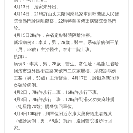
4月13日，居家未外出。
4月14日，21時許由丈夫陪同乘私家車到呼蘭區人民醫
院發熱門診隔離觀察，22時轉至省傳染病醫院發熱門
診。
4月15日2時許，在省定點醫院隔離治療。
新增病例3：李某，男，28歲，醫生。系確診病例王某
（男，53歲）主治醫生。在市二院上班。
軌跡↓↓
病例3：李某，男，28歲，醫生。常住址：黑龍江省哈
爾濱市道外區衛星路38號市二院家屬樓。系確診病例
王某（男，53歲）主治醫生。4月17日，診斷為新冠肺
炎確診病例。
4月2日，7時許步行上班，16時許步行下班。
4月3日，7時許步行上班，12時許到湯火功夫麻辣燙
（衛星路70號）購餐後回單位。
4月4日10時許，到單位附近永康大藥房給患者魏某
（確診病例，男，68歲）買葯，送回醫院後步行回
家。