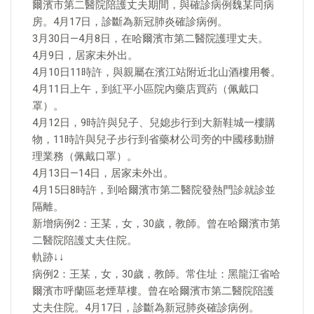
爾濱市第二醫院陪護丈夫期間，與確診病例魏某同病
房。4月17日，診斷為新冠肺炎確診病例。
3月30日—4月8日，在哈爾濱市第二醫院護理丈夫。
4月9日，居家未外出。
4月10日11時許，與親屬在濱江站附近北山酒樓用餐。
4月11日上午，到紅平小區院內藥店買葯（佩戴口
罩）。
4月12日，9時許與兒子、兒媳步行到大新鞋城一樓購
物，11時許與兒子步行到省藥材公司旁的中國移動辦
理業務（佩戴口罩）。
4月13日—14日，居家未外出。
4月15日8時許，到哈爾濱市第二醫院發熱門診就診並
隔離。
新增病例2：王某，女，30歲，教師。曾在哈爾濱市第
二醫院陪護丈夫住院。
軌跡↓↓
病例2：王某，女，30歲，教師。常住址：黑龍江省哈
爾濱市呼蘭區老煙草樓。曾在哈爾濱市第二醫院陪護
丈夫住院。4月17日，診斷為新冠肺炎確診病例。