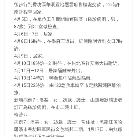
後步行到香坊區華潤置地熙雲府售樓處交款，12時許
乘計程車回家。
4月5日，在單位工作期間轉運陳某（確診病例，男，
87歲）到CT室做檢查。
4月6日—7日，居家。
4月8日16時許，在學府三道街、延興路附近到次日7時
許。
4月9日，居家。
4月10日18時許—21時許，在松北區祥安南大街附近。
4月11日—12日，居家隔離未外出。
4月13日14時許，轉至集中隔離點隔離。
4月15日22時許，由120急救車轉至市定點醫院隔離治
療。
新增病例7：潘某，女，26歲，護士。由無癥狀感染者
訂正為確診病例。在市二院上班。
軌跡↓↓
病例7：潘某，女，26歲，護士。常住址：黑龍江省哈
爾濱市香坊區軍民街金色城邦二期。4月17日，由無癥
狀感染者訂正為確診病例。