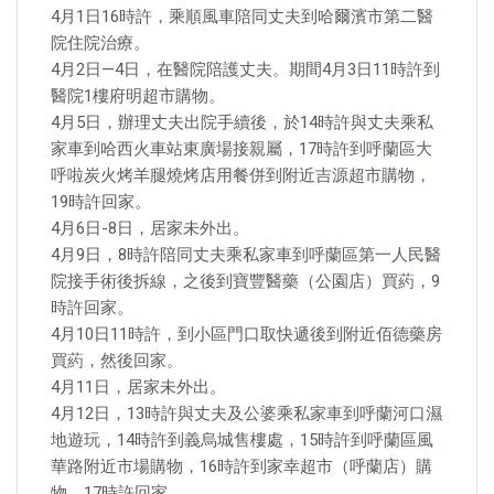
4月1日16時許，乘順風車陪同丈夫到哈爾濱市第二醫
院住院治療。
4月2日—4日，在醫院陪護丈夫。期間4月3日11時許到
醫院1樓府明超市購物。
4月5日，辦理丈夫出院手續後，於14時許與丈夫乘私
家車到哈西火車站東廣場接親屬，17時許到呼蘭區大
呼啦炭火烤羊腿燒烤店用餐併到附近吉源超市購物，
19時許回家。
4月6日-8日，居家未外出。
4月9日，8時許陪同丈夫乘私家車到呼蘭區第一人民醫
院接手術後拆線，之後到寶豐醫藥（公園店）買葯，9
時許回家。
4月10日11時許，到小區門口取快遞後到附近佰德藥房
買葯，然後回家。
4月11日，居家未外出。
4月12日，13時許與丈夫及公婆乘私家車到呼蘭河口濕
地遊玩，14時許到義烏城售樓處，15時許到呼蘭區風
華路附近市場購物，16時許到家幸超市（呼蘭店）購
物，17時許回家。