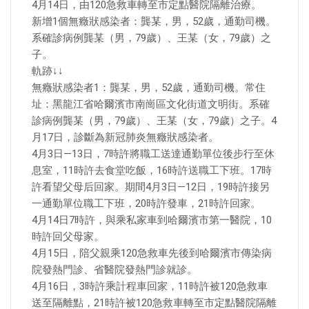
4月14日，由120急救車轉至市定點醫院隔離治療。
新增1個無癥狀感染者：龔某，男，52歲，通勤司機。
系確診病例龔某（男，79歲）、王某（女，79歲）之
子。
軌跡↓↓
無癥狀感染者1：龔某，男，52歲，通勤司機。常住
址：黑龍江省哈爾濱市南崗區文化街道文明街。系確
診病例龔某（男，79歲）、王某（女，79歲）之子。4
月17日，診斷為新冠肺炎無癥狀感染者。
4月3日—13日，7時許將職工送達通勤單位後步行至休
息室，11時許去食堂吃飯，16時許送職工下班。17時
許看望父母后回家。期間4月3日—12日，19時許接另
一通勤單位職工下班，20時許發車，21時許回家。
4月14日7時許，與乘私家車到哈爾濱市第一醫院，10
時許回父母家。
4月15日，陪父親乘120急救車先後到哈爾濱市傳染病
院發熱門診、省醫院發熱門診就診。
4月16日，3時許乘計程車回家，11時許被120急救車
送至隔離點，21時許被120急救車轉至市定點醫院隔離