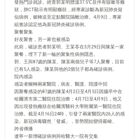
發熱門診就診。經查郭某明體溫37.5℃並伴有咳嗽等癥
狀，肺CT顯示有明顯癥狀，經專家診斷為新冠肺炎疑
似病例，被轉送至定點醫院隔離治療。4月9日，專家
組會診認定他為新冠肺炎確診病例。
聚餐聚集
好友聚會，另一家也被感染
此前，確診患者郭某明、王某苓在3月29日與陳某一家
聚餐，埋下了新一輪的聚集性病例隱患。
郭、王與87歲的陳某、陳某兩個兒子等7人聚餐，目前
已有5人感染。陳某與他的2個兒子都為確診病例。
院內感染
感染者輾轉兩家醫院，病友、醫護、陪護中招
因聚餐感染的87歲的陳某4月2日至4月5日因腦卒中在
哈爾濱市第二醫院住院治療；4月7日至4月9日，他又
因出現發熱癥狀在哈爾濱醫科大學附屬第一醫院住院
治療。截至4月16日24時，引發了兩家醫院內26人的感
染。新冠病毒驟然「發威」，形勢開始變得嚴峻。
跨省傳播
遼寧一新增確診病例與哈醫大一院有交集