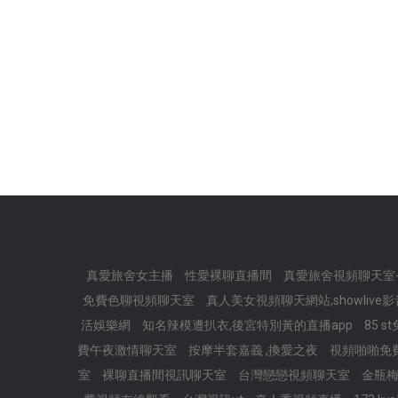
真愛旅舍女主播
性愛裸聊直播間
真愛旅舍視頻聊天室-li
免費色聊視頻聊天室
真人美女視頻聊天網站,showlive
活娛樂網
知名辣模遭扒衣,後宮特別黃的直播app
85 
費午夜激情聊天室
按摩半套嘉義 ,換愛之夜
視頻啪啪免
室
裸聊直播間視訊聊天室
台灣戀戀視頻聊天室
金瓶