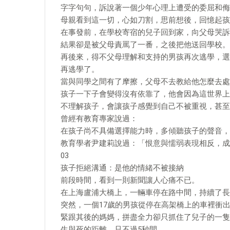
字字句句，訴說著一個少年心理上遭受的委屈和侮
母親看到這一切，心如刀割，思前想後，回憶起孩
在事發前，在學校寄宿的兒子回到家，向父母哭訴
結果卻是被父母責罵了一番，之後把他送回學校。
再後來，得不父母理解和支持的男孩再次逃學，選
再逃學了。
當與同學之間有了摩擦，父母不去教給他怎麼去處
孩子一下子會變得沒有依靠了，他會因為這世界上
不理解孩子，會讓孩子感覺到自己不被重視，甚至
曾經有教育專家說過：
在孩子尚不具備選擇能力時，多傾聽孩子的聲音，
教育學者尹建莉說過：「恨意與懦弱表現相反，成
03
孩子拒絕溝通：是他的情緒不被接納
前段時間，看到一則新聞讓人心痛不已。
在上海盧浦大橋上，一輛車停在路中間，持續了長
突然，一個17歲的男孩從停在高架橋上的車裡衝
緊跟其後的媽媽，拼盡全力卻只抓住了兒子的一隻
生與死的距離，只不過5秒間。