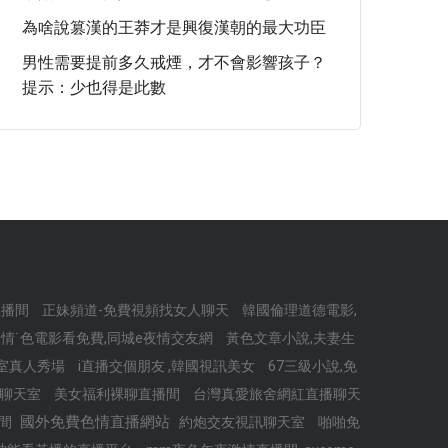
為啥說篡漢的王莽才是興復漢朝的最大功臣
男性需要提前多久戒煙，才不會影響孩子？
提示：少也得是此數
直播間
正妹頻道-免費視頻找女人聊天
韓國倫理道德電影,
情˙色電影看免費,同城e夜情交友網
黃色文章小說,夫妻生
天室真人秀場
i直播交個朋友 ,韓國視訊美女
67三級小說,免
頻聊天室
美女福利裸聊直播間
台灣真愛旅舍網紅直播聊天
國外免費色情直播網站
播間
約炮交友視訊聊天室
啪啪免