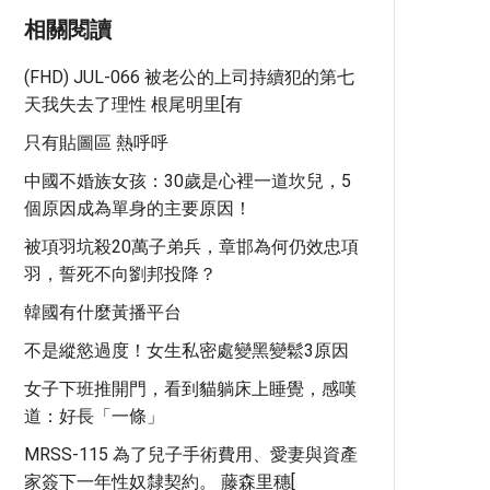
相關閱讀
(FHD) JUL-066 被老公的上司持續犯的第七
天我失去了理性 根尾明里[有
只有貼圖區 熱呼呼
中國不婚族女孩：30歲是心裡一道坎兒，5
個原因成為單身的主要原因！
被項羽坑殺20萬子弟兵，章邯為何仍效忠項
羽，誓死不向劉邦投降？
韓國有什麼黃播平台
不是縱慾過度！女生私密處變黑變鬆3原因
女子下班推開門，看到貓躺床上睡覺，感嘆
道：好長「一條」
MRSS-115 為了兒子手術費用、愛妻與資產
家簽下一年性奴隸契約。 藤森里穗[