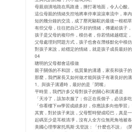
母親崩潰地跪在馬路邊，捶打著地面，令人心酸。
這位母親的情緒失控地將車停車滾滾車流中，車內
短的幾分鐘的交流，成了壓死駱駝的最後一根稻草
有些父母，往往把自己不好的情緒，傳遞給孩子，
孩子是父母的複印件，模仿者，你若情緒越穩定，
父母處理到問題方式，孩子也會在潛移默化中模仿
對孩子來說，給穩定的情緒，就是孩子成長最好的
04
聰明的父母都會這樣做
親子關係的不和諧，低質量的溝通，家長和孩子的
那麼，我們家長又如何做才能與孩子有著良好的溝
1、與孩子溝通時，最好的是「閉嘴」
平時里，我們許多父母對孩子的關心和溝通是
「天冷了，該加衣服了；你正在長個子，必須多吃
「你看樓下xx學習成績多好，你應該多向他學習
其實，對於孩子來說，父母暫時變成啞巴，真是一
起碼至少是耳根清凈，沒有人全方位無死角地被各
美國心理學家托馬斯·戈登說：「什麼也不說」（