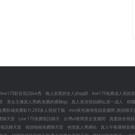
ve173影音視訊live秀
晚上寂寞的女人的qq群
live173兔費成人視頻
影音
美女主播真人秀網,免費的裸聊qq
真人表演視頻網站,第一成人
韓國
st免費影城免費影片,293多人視頻下載
mm夜色激情視頻直播間 ,視頻聊
費聊天室
Live 173免費視訊聊天
台灣ut夜間美女直播間
真愛旅舍視
梅視訊聊天室
視頻啪啪免費聊天室
色情真人秀網站
真人午夜裸聊直