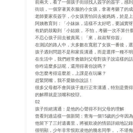
前兩天，看了一個孩子街頭找人簽字的簽字，感到
街頭，一個穿著黃衣服的小女孩，拿著考砸了的成
老師要家長簽字，小女孩害怕回去被媽媽，於是上
阿姨教育到：「小妹妹，這樣不太好吧，要誠實呀
有奶奶鼓勵到「小姑娘， 不怕，考砸一次不算什
不忍心孩子回去被責罵：「來，叔叔幫你簽」
在測試的路人中，大多數在寬慰了女孩一番後，選
孩子遇到問題不是和家長溝通，而是選擇一種不明
在生活中，我們經常會聽到父母對孩子說這樣的話
你咋這麼多話呢，還用得著你說嗎？
你怎麼考得這麼差，上課是在玩嘛？
趕緊閉嘴，我不愛聽你說話！
很多父母都不會與孩子進行正常溝通，特別是覺得
的解釋就是頂嘴和狡辯。
02
孩子拒絕溝通：是他的心聲得不到父母的理解
曾看到過這樣一個新聞：青海一個15歲的少年因
他留下了三封遺書里，將被欺凌的情節詳細地記錄
很明顯，少年非常恨欺凌他的幾名同學，，不堪侮